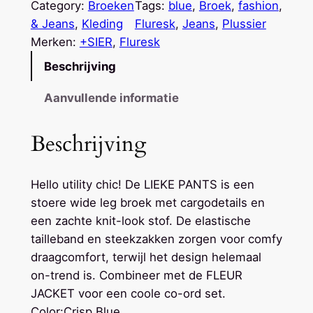
E
Category:
Broeken
Tags:
blue
, 
Broek
, 
fashion
, 
K
& Jeans
, 
Kleding
Fluresk
, 
Jeans
, 
Plussier
E
Merken:
+SIER
, 
Fluresk
P
Beschrijving
A
N
Aanvullende informatie
T
S
Beschrijving
a
a
Hello utility chic! De LIEKE PANTS is een
n
stoere wide leg broek met cargodetails en
t
een zachte knit-look stof. De elastische
a
tailleband en steekzakken zorgen voor comfy
l
draagcomfort, terwijl het design helemaal
on-trend is. Combineer met de FLEUR
JACKET voor een coole co-ord set.
Color:
Crisp Blue