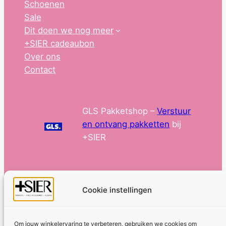
Schoenen
Sale
Dit doen we nog meer
+SIER cadeaubon
Over ons
Contact
GLS Pakketshop –
Verstuur
en ontvang pakketten
bij
+SIER
Cookie instellingen
Om jouw winkelervaring te verbeteren, gebruiken we cookies om