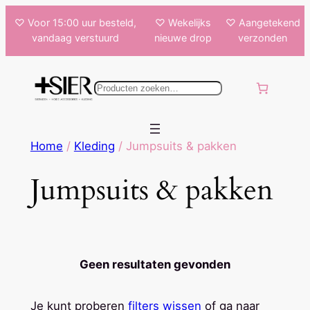
Ga
♡ Voor 15:00 uur besteld,
♡ Wekelijks
♡ Aangetekend
naar
vandaag verstuurd
nieuwe drop
verzonden
de
inhoud
k
e
n
Home
/
Kleding
/ Jumpsuits & pakken
Jumpsuits & pakken
Geen resultaten gevonden
Je kunt proberen
filters wissen
of ga naar