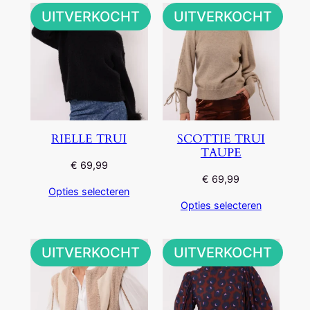
nieuwste
UITVERKOCHT
UITVERKOCHT
RIELLE TRUI
SCOTTIE TRUI
TAUPE
€
69,99
€
69,99
Opties selecteren
Opties selecteren
UITVERKOCHT
UITVERKOCHT