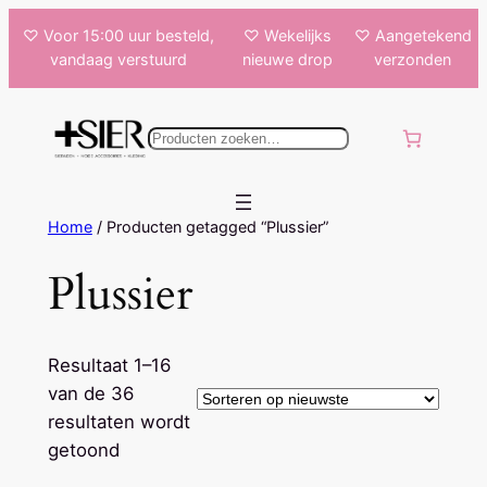
Ga
♡ Voor 15:00 uur besteld,
♡ Wekelijks
♡ Aangetekend
naar
vandaag verstuurd
nieuwe drop
verzonden
de
inhoud
k
e
n
Home
/ Producten getagged “Plussier”
Plussier
Resultaat 1–16
van de 36
resultaten wordt
Gesorteerd
getoond
op