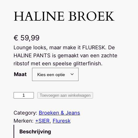
HALINE BROEK
€
59,99
Lounge looks, maar make it FLURESK. De
HALINE PANTS is gemaakt van een zachte
ribstof met een speelse glitterfinish.
Maat
H
Toevoegen aan winkelwagen
A
L
Category:
Broeken & Jeans
I
Merken:
+SIER
, 
Fluresk
N
Beschrijving
E