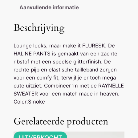
B
Aanvullende informatie
R
O
Beschrijving
E
K
Lounge looks, maar make it FLURESK. De
a
HALINE PANTS is gemaakt van een zachte
a
ribstof met een speelse glitterfinish. De
n
rechte pijp en elastische tailleband zorgen
t
voor een comfy fit, terwijl je er toch mega
a
cute uitziet. Combineer ‘m met de RAYNELLE
l
SWEATER voor een match made in heaven.
Color:
Smoke
Gerelateerde producten
UITVERKOCHT