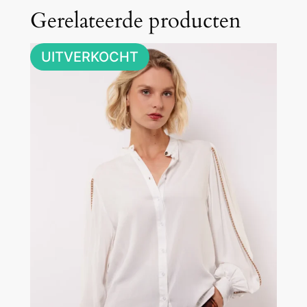
a
Gerelateerde producten
l
UITVERKOCHT