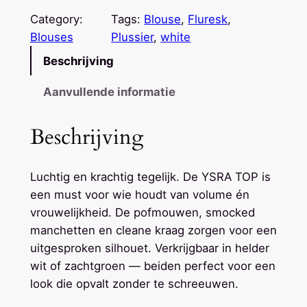
R
Category:
Tags:
Blouse
, 
Fluresk
, 
A
Blouses
Plussier
, 
white
T
Beschrijving
O
P
Aanvullende informatie
O
F
Beschrijving
F
W
Luchtig en krachtig tegelijk. De YSRA TOP is
H
een must voor wie houdt van volume én
I
vrouwelijkheid. De pofmouwen, smocked
T
manchetten en cleane kraag zorgen voor een
E
uitgesproken silhouet. Verkrijgbaar in helder
a
wit of zachtgroen — beiden perfect voor een
a
look die opvalt zonder te schreeuwen.
n
t