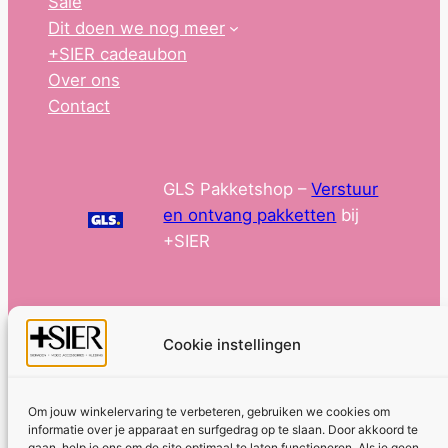
Sale
Dit doen we nog meer
+SIER cadeaubon
Over ons
Contact
GLS Pakketshop –
Verstuur
en ontvang pakketten
bij
+SIER
Cookie instellingen
Om jouw winkelervaring te verbeteren, gebruiken we cookies om
informatie over je apparaat en surfgedrag op te slaan. Door akkoord te
Algemene voorwaarden
Privacybeleid
gaan, help je ons om de site optimaal te laten functioneren. Als je geen