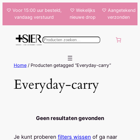
Ga
♡ Voor 15:00 uur besteld,
♡ Wekelijks
♡ Aangetekend
naar
vandaag verstuurd
nieuwe drop
verzonden
de
inhoud
k
e
n
Home
/ Producten getagged “Everyday-carry”
Everyday-carry
Geen resultaten gevonden
Je kunt proberen
filters wissen
of ga naar