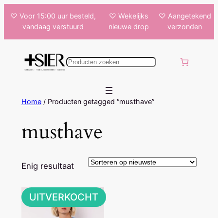
Ga
♡ Voor 15:00 uur besteld,
♡ Wekelijks
♡ Aangetekend
naar
vandaag verstuurd
nieuwe drop
verzonden
de
inhoud
k
e
n
Home
/ Producten getagged “musthave”
musthave
Enig resultaat
UITVERKOCHT