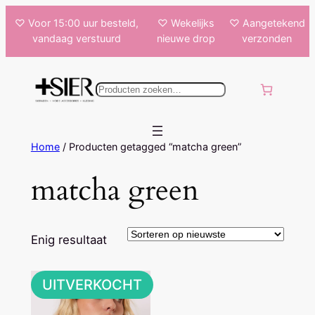
Ga
♡ Voor 15:00 uur besteld,
♡ Wekelijks
♡ Aangetekend
naar
vandaag verstuurd
nieuwe drop
verzonden
de
inhoud
k
e
n
Home
/ Producten getagged “matcha green”
matcha green
Enig resultaat
UITVERKOCHT