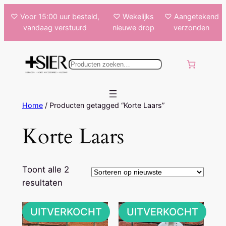
Ga
♡ Voor 15:00 uur besteld,
♡ Wekelijks
♡ Aangetekend
naar
vandaag verstuurd
nieuwe drop
verzonden
de
inhoud
k
e
n
Home
/ Producten getagged “Korte Laars”
Korte Laars
Toont alle 2
Gesorteerd
resultaten
op
nieuwste
UITVERKOCHT
UITVERKOCHT