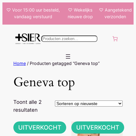
Ga
♡ Voor 15:00 uur besteld,
♡ Wekelijks
♡ Aangetekend
naar
vandaag verstuurd
nieuwe drop
verzonden
de
inhoud
k
e
n
Home
/ Producten getagged “Geneva top”
Geneva top
Toont alle 2
Gesorteerd
resultaten
op
nieuwste
UITVERKOCHT
UITVERKOCHT